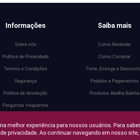
Informações
Saiba mais
Sobre nós
Como Revender
Política de Privacidade
Como Comprar
Termos e Condições
Frete, Entrega e Descont
Segurança
Pedidos e Pagamentos
Política de devolução
Produtos Abelha Rainha
Perguntas frequentes
Central de ajuda
ma melhor experiência para nossos usuários. Para sabe
a de privacidade. Ao continuar navegando em nosso sit