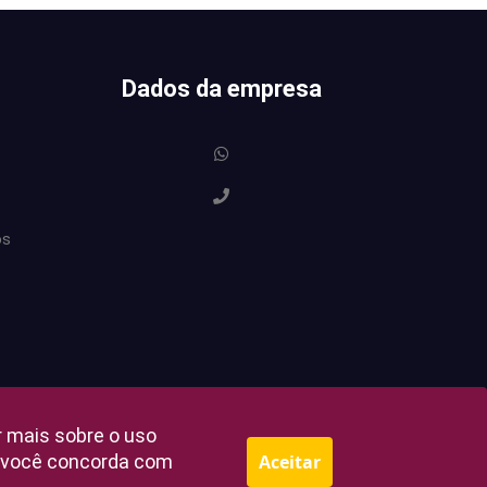
Dados da empresa
os
r mais sobre o uso
e, você concorda com
Aceitar