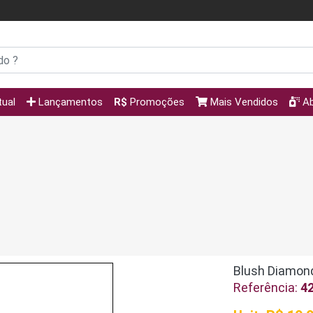
tual
Lançamentos
R$
Promoções
Mais Vendidos
Ab
Blush Diamond
Referência:
4