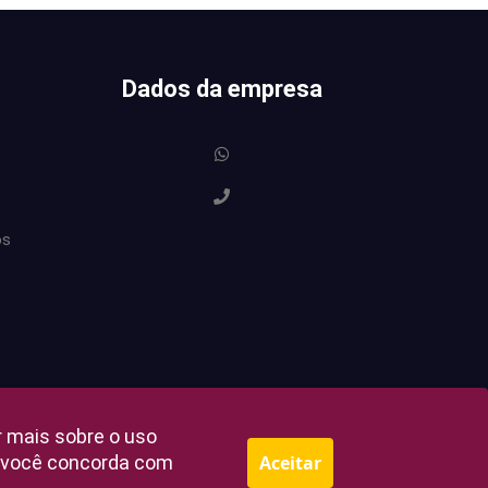
Dados da empresa
os
r mais sobre o uso
e, você concorda com
Aceitar