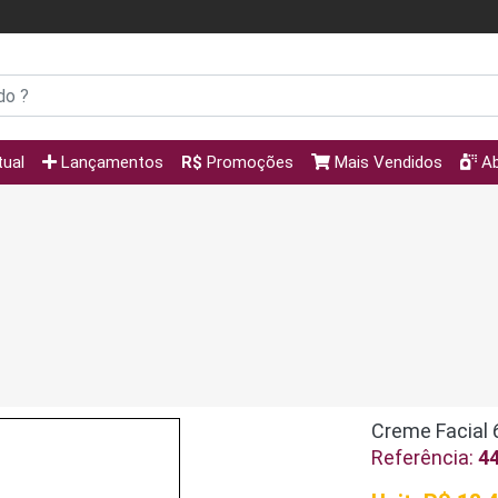
tual
Lançamentos
R$
Promoções
Mais Vendidos
Ab
Creme Facial 
Referência:
4