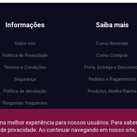
Informações
Saiba mais
Sobre nós
Como Revender
Política de Privacidade
Como Comprar
Termos e Condições
Frete, Entrega e Descont
Segurança
Pedidos e Pagamentos
Política de devolução
Produtos Abelha Rainha
Perguntas frequentes
Central de ajuda
ma melhor experiência para nossos usuários. Para sabe
a de privacidade. Ao continuar navegando em nosso sit